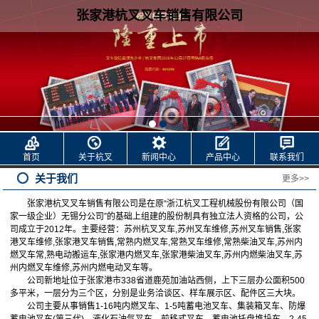
张家港杭叉叉车销售有限公司
首页
关于杭叉
新闻中心
产品中心
联系我们
关于我们
更多>>
张家港杭叉叉车销售有限公司是在原“浙江杭叉工程机械股份有限公司（国
家一级企业）无锡分公司”的基础上组建的股份制具有独立法人资格的公司，公
司成立于2012年。主要经营：
苏州杭叉叉车,
苏州叉车维修,
苏州叉车销售,
张家
港叉车维修,
张家港叉车销售
,常熟内燃叉车,
常熟叉车维修,
常熟柴油叉车,
苏州内
燃叉车
常,熟电动搬运车,
张家港内燃叉车
,张家港柴油叉车
,苏州内燃柴油叉车,
苏
州内燃叉车维修,
苏州内燃电动叉车等。
公司新地址位于张家港市338省道鹿苑加油站西侧，上下三层办公面积500
多平米，一层分为三个区，分别是业务洽谈区、样车展示区、配件区三大块。
公司主要从事销售1-16吨内燃叉车、1-5吨蓄电池叉车、集装箱叉车、防爆