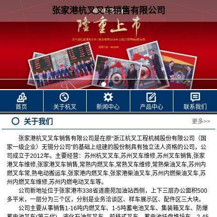
张家港杭叉叉车销售有限公司
首页
关于杭叉
新闻中心
产品中心
联系我们
关于我们
更多>>
张家港杭叉叉车销售有限公司是在原“浙江杭叉工程机械股份有限公司（国
家一级企业）无锡分公司”的基础上组建的股份制具有独立法人资格的公司，公
司成立于2012年。主要经营：
苏州杭叉叉车,
苏州叉车维修,
苏州叉车销售,
张家
港叉车维修,
张家港叉车销售
,常熟内燃叉车,
常熟叉车维修,
常熟柴油叉车,
苏州内
燃叉车
常,熟电动搬运车,
张家港内燃叉车
,张家港柴油叉车
,苏州内燃柴油叉车,
苏
州内燃叉车维修,
苏州内燃电动叉车等。
公司新地址位于张家港市338省道鹿苑加油站西侧，上下三层办公面积500
多平米，一层分为三个区，分别是业务洽谈区、样车展示区、配件区三大块。
公司主要从事销售1-16吨内燃叉车、1-5吨蓄电池叉车、集装箱叉车、防爆